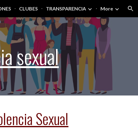
ONES
CLUBES
TRANSPARENCIA
More
ion
ia sexual
olencia Sexual