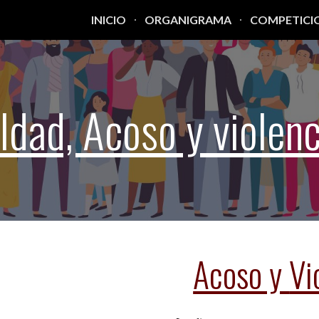
INICIO
ORGANIGRAMA
COMPETICI
ip to main content
Skip to navigat
ldad, Acoso y violenc
Acoso y
Vi