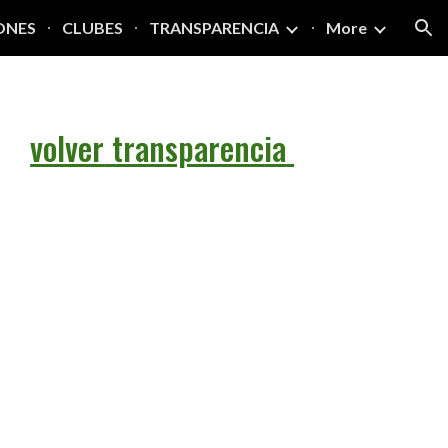
ONES
CLUBES
TRANSPARENCIA
More
ion
e
volver
transparenc
ia